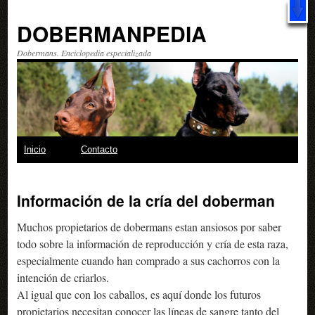
X
Libro: "20 trucos
increíbles
para hacer con tu perro" ¿Qué esperas?
¡Descárgalo GRATIS!
DOBERMANPEDIA
Dobermans. Enciclopedia especializada
Saltar
Inicio
Contacto
al
Información de la cría del doberman
contenido
Muchos propietarios de dobermans estan ansiosos por saber
todo sobre la información de reproducción y cría de esta raza,
especialmente cuando han comprado a sus cachorros con la
intención de criarlos.
Al igual que con los caballos, es aquí donde los futuros
propietarios necesitan conocer las líneas de sangre tanto del