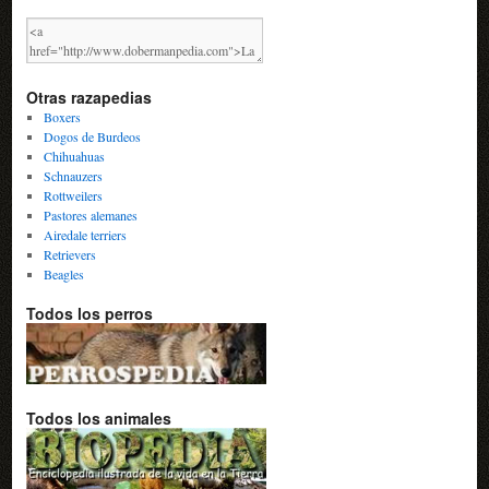
Otras razapedias
Boxers
Dogos de Burdeos
Chihuahuas
Schnauzers
Rottweilers
Pastores alemanes
Airedale terriers
Retrievers
Beagles
Todos los perros
Todos los animales