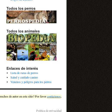
Todos los perros
Todos los animales
Enlaces de interés
Lista de razas de perros
Salud y cuidado canino
Venenos y peligros para los perros
chos de autor en este sitio? Por favor
contáctenos
,
Política de privacidad