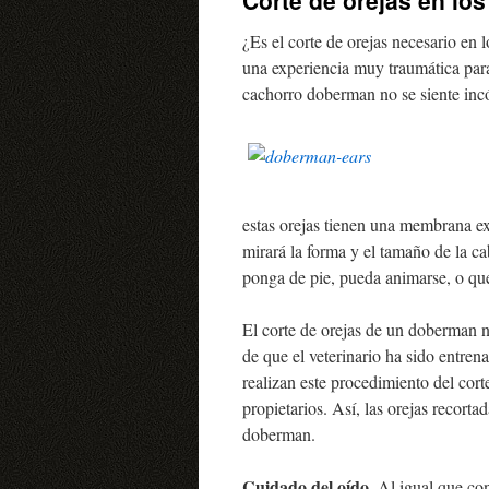
Corte de orejas en lo
contenido
¿Es el corte de orejas necesario en
una experiencia muy traumática para
cachorro doberman no se siente in
estas orejas tienen una membrana ext
mirará la forma y el tamaño de la ca
ponga de pie, pueda animarse, o qu
El corte de orejas de un doberman n
de que el veterinario ha sido entre
realizan este procedimiento del cort
propietarios. Así, las orejas recort
doberman.
Cuidado del oído
. Al igual que co