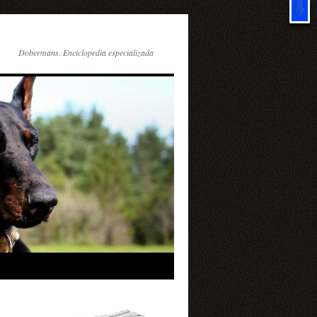
X
IS!
Dobermans. Enciclopedia especializada