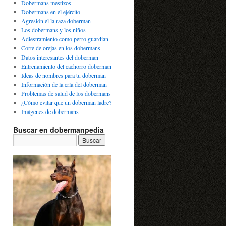
Dobermans mestizos
Dobermans en el ejército
Agresión el la raza doberman
Los dobermans y los niños
Adiestramiento como perro guardian
Corte de orejas en los dobermans
Datos interesantes del doberman
Entrenamiento del cachorro doberman
Ideas de nombres para tu doberman
Información de la cría del doberman
Problemas de salud de los dobermans
¿Cómo evitar que un doberman ladre?
Imágenes de dobermans
Buscar en dobermanpedia