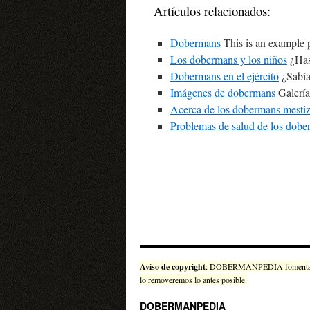
Artículos relacionados:
Dobermans
This is an example 
Los dobermans y los niños
¿Has
Dobermans en el ejército
¿Sabía
Imágenes de dobermans
Galería
Acerca de los dobermans mesti
Problemas de salud de los dob
Aviso de copyright
: DOBERMANPEDIA fomenta el uso
lo removeremos lo antes posible.
DOBERMANPEDIA