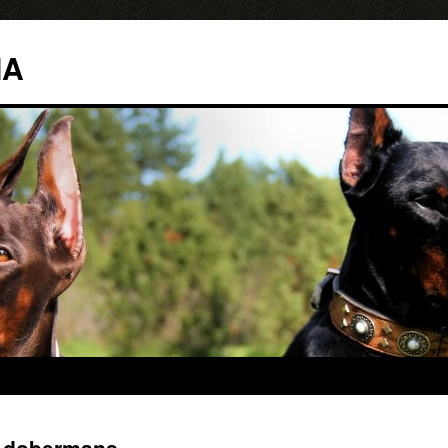
¡Descárgalo GRAT
o: "20 trucos
increíbles
para hacer con tu perro" ¿Qué esperas?
IA