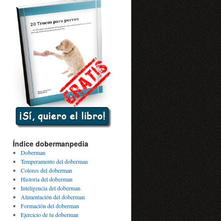
Índice dobermanpedia
Doberman
Temperamento del doberman
Colores del doberman
Historia del doberman
Inteligencia del doberman
Alimentación del doberman
Formación del doberman
Ejercicio de tu doberman