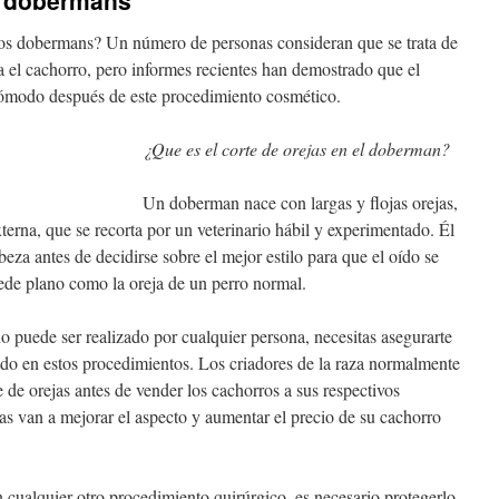
s dobermans
 los dobermans? Un número de personas consideran que se trata de
 el cachorro, pero informes recientes han demostrado que el
cómodo después de este procedimiento cosmético.
¿Que es el corte de orejas en el doberman?
Un doberman nace con largas y flojas orejas,
erna, que se recorta por un veterinario hábil y experimentado. Él
beza antes de decidirse sobre el mejor estilo para que el oído se
ede plano como la oreja de un perro normal.
o puede ser realizado por cualquier persona, necesitas asegurarte
nado en estos procedimientos. Los criadores de la raza normalmente
e de orejas antes de vender los cachorros a sus respectivos
adas van a mejorar el aspecto y aumentar el precio de su cachorro
n cualquier otro procedimiento quirúrgico, es necesario protegerlo