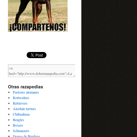
Otras razapedias
Pastores alemanes
Rottweilers
Retrievers
Airedale terriers
Chihuahuas
Beagles
Boxers
Schnauzers
Dogos de Burdeos