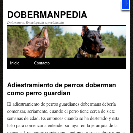
X
Libro: "20 trucos
increíbles
para hacer con tu perro" ¿Qué esperas?
¡Descárgalo GRATIS!
DOBERMANPEDIA
Dobermans. Enciclopedia especializada
Saltar
Inicio
Contacto
al
Adiestramiento de perros doberman
contenido
como perro guardian
El adiestramiento de perros guardianes dobermans debería
comenzar, seriamente, cuando el perro tiene cerca de siete
semanas de edad. Es entonces cuando se ha destetado y está
listo para comenzar a entender su lugar en la jerarquía de la
manada. Los perros comienzan a entrenar a sus cachorros en la