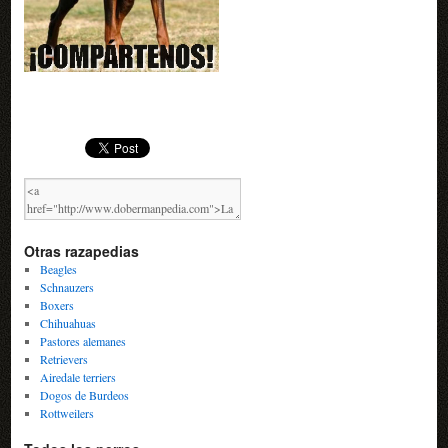
Otras razapedias
Beagles
Schnauzers
Boxers
Chihuahuas
Pastores alemanes
Retrievers
Airedale terriers
Dogos de Burdeos
Rottweilers