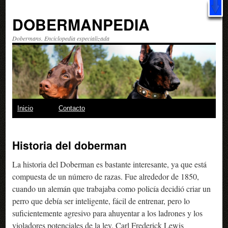
X
Libro: "20 trucos
increíbles
para hacer con tu perro" ¿Qué esperas?
¡Descárgalo GRATIS!
DOBERMANPEDIA
Dobermans. Enciclopedia especializada
Saltar
Inicio
Contacto
al
Historia del doberman
contenido
La historia del Doberman es bastante interesante, ya que está
compuesta de un número de razas. Fue alrededor de 1850,
cuando un alemán que trabajaba como policía decidió criar un
perro que debía ser inteligente, fácil de entrenar, pero lo
suficientemente agresivo para ahuyentar a los ladrones y los
violadores potenciales de la ley. Carl Frederick Lewis