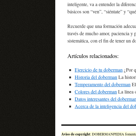
inteligente, va a entender la difer
básicos son “ven”, “siéntate” y “qu
Recuerde que una formación adecua
través de mucho amor, paciencia y 
sistemática, con el fin de tener un d
Artículos relacionados:
Ejercicio de tu doberman
¿Por q
Historia del doberman
La histor
Temperamento del doberman
El
Colores del doberman
La línea 
Datos interesantes del doberma
Acerca de la inteligencia del d
Aviso de copyright
: DOBERMANPEDIA fomenta el uso