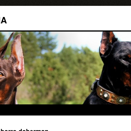
¡Descárgalo GRAT
o: "20 trucos
increíbles
para hacer con tu perro" ¿Qué esperas?
IA