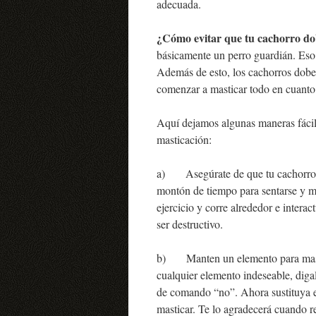
adecuada.
¿Cómo evitar que tu cachorro d
básicamente un perro guardián. Eso 
Además de esto, los cachorros dobe
comenzar a masticar todo en cuanto
Aquí dejamos algunas maneras fácile
masticación:
a) Asegúrate de que tu cachorro d
montón de tiempo para sentarse y ma
ejercicio y corre alrededor e inter
ser destructivo.
b) Manten un elemento para masti
cualquier elemento indeseable, digal
de comando “no”. Ahora sustituya es
masticar. Te lo agradecerá cuando re