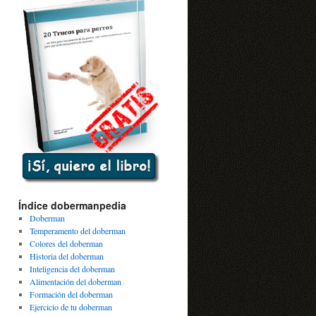
Índice dobermanpedia
Doberman
Temperamento del doberman
Colores del doberman
Historia del doberman
Inteligencia del doberman
Alimentación del doberman
Formación del doberman
Ejercicio de tu doberman