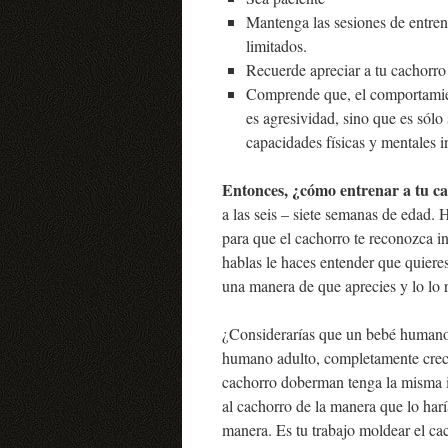
Mantenga las sesiones de entren
limitados.
Recuerde apreciar a tu cachorro
Comprende que, el comportamie
es agresividad, sino que es sólo
capacidades físicas y mentales in
Entonces, ¿cómo entrenar a tu 
a las seis – siete semanas de edad. 
para que el cachorro te reconozca in
hablas le haces entender que quiere
una manera de que aprecies y lo l
¿Considerarías que un bebé humano t
humano adulto, completamente creci
cachorro doberman tenga la misma in
al cachorro de la manera que lo har
manera. Es tu trabajo moldear el ca