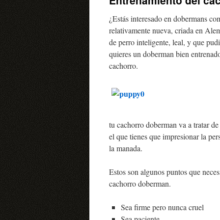
Entrenamiento del ca
contenido
¿Estás interesado en dobermans com
relativamente nueva, criada en Ale
de perro inteligente, leal, y que pu
quieres un doberman bien entrenado
cachorro.
tu cachorro doberman va a tratar de 
el que tienes que impresionar la pe
la manada.
Estos son algunos puntos que necesi
cachorro doberman.
Sea firme pero nunca cruel
Sea paciente