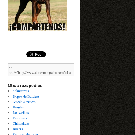
Otras razapedias
Schnauzers
Dogos de Burdeos
Airedale terriers
Beagles
Rottweilers
Retrievers
Chihuahuas
Boxers
Pastores alemanes