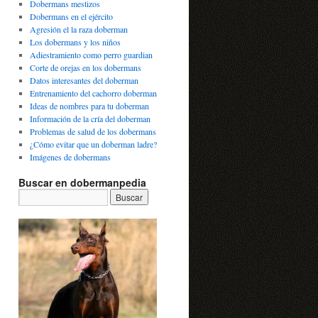
Dobermans mestizos
Dobermans en el ejército
Agresión el la raza doberman
Los dobermans y los niños
Adiestramiento como perro guardian
Corte de orejas en los dobermans
Datos interesantes del doberman
Entrenamiento del cachorro doberman
Ideas de nombres para tu doberman
Información de la cría del doberman
Problemas de salud de los dobermans
¿Cómo evitar que un doberman ladre?
Imágenes de dobermans
Buscar en dobermanpedia