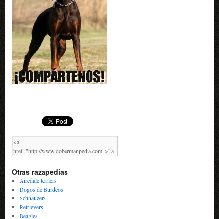
Otras razapedias
Airedale terriers
Dogos de Burdeos
Schnauzers
Retrievers
Beagles