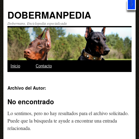
X
Libro: "20 trucos
increíbles
para hacer con tu perro" ¿Qué esperas?
¡Descárgalo GRATIS!
DOBERMANPEDIA
Dobermans. Enciclopedia especializada
Saltar
Inicio
Contacto
al
Archivo del Autor:
contenido
No encontrado
Lo sentimos, pero no hay resultados para el archivo solicitado.
Puede que la búsqueda te ayude a encontrar una entrada
relacionada.